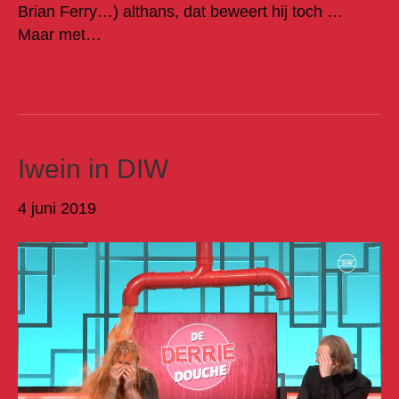
Brian Ferry…) althans, dat beweert hij toch …
Maar met…
Lees meer
Iwein in DIW
4 juni 2019