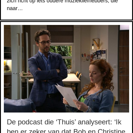
zich richt op iets oudere muziekliefhebbers, die
naar…
De podcast die ‘Thuis’ analyseert: ‘Ik
ben er zeker van dat Bob en Christine