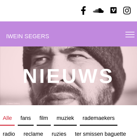
IWEIN SEGERS
NIEUWS
Alle
fans
film
muziek
rademaekers
radio
reclame
ruzies
ter smissen baguette