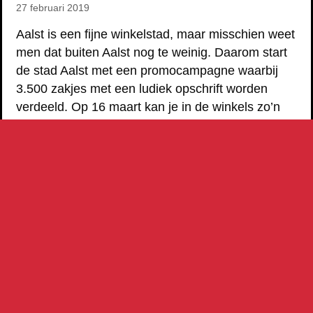
kaart zetten als shoppingstad
27 februari 2019
Aalst is een fijne winkelstad, maar misschien weet
men dat buiten Aalst nog te weinig. Daarom start
de stad Aalst met een promocampagne waarbij
3.500 zakjes met een ludiek opschrift worden
verdeeld. Op 16 maart kan je in de winkels zo’n
‘tamzak’, ‘balzak’, ‘platzak’ of ‘gelukzak’ te pakken
krijgen. Met een ludieke promotiecampagne en
bijhorend…