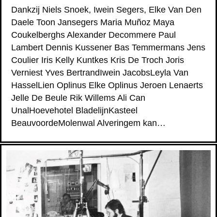
Dankzij Niels Snoek, Iwein Segers, Elke Van Den
Daele Toon Jansegers Maria Muñoz Maya
Coukelberghs Alexander Decommere Paul
Lambert Dennis Kussener Bas Temmermans Jens
Coulier Iris Kelly Kuntkes Kris De Troch Joris
Verniest Yves BertrandIwein JacobsLeyla Van
HasselLien Oplinus Elke Oplinus Jeroen Lenaerts
Jelle De Beule Rik Willems Ali Can
UnalHoevehotel BladelijnKasteel
BeauvoordeMolenwal Alveringem kan…